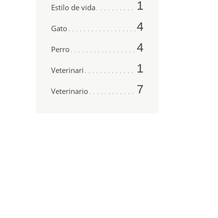
1
Estilo de vida
4
Gato
4
Perro
1
Veterinari
7
Veterinario
 de