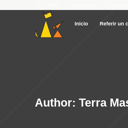
🤔 FAQs
📍Dónde estamos
📱Llámanos
Inicio
Referir un 
Author: Terra Ma