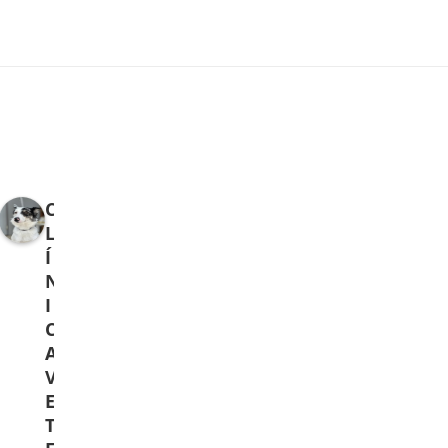
C
L
Í
N
I
C
A
V
E
T