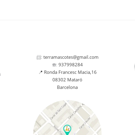
📨:
terramascotes@gmail.com
☎️:
937998284
📍 Ronda Francesc Macia,16
s
08302 Mataró
Barcelona