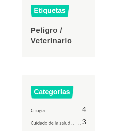
Etiquetas
22
Peligro
/
Veterinario
to
ado es
Categorias
as más
sa
4
Cirugía
 rara
3
Cuidado de la salud
roto