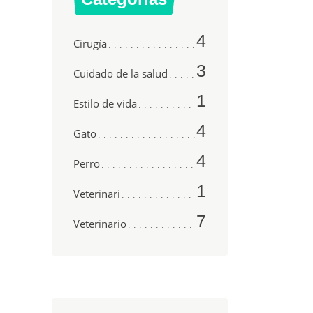
4
Cirugía
3
Cuidado de la salud
1
Estilo de vida
4
Gato
4
Perro
1
Veterinari
7
Veterinario