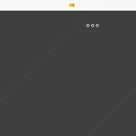
entro (93)7998284
📨 Enviar Correo
Català