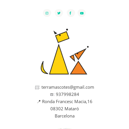
📨:
terramascotes@gmail.com
☎️:
937998284
📍 Ronda Francesc Macia,16
08302 Mataró
Barcelona