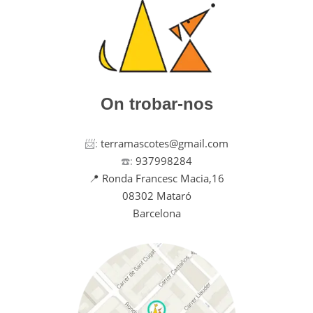
On trobar-nos
📨:
terramascotes@gmail.com
☎️:
937998284
📍 Ronda Francesc Macia,16
08302 Mataró
Barcelona