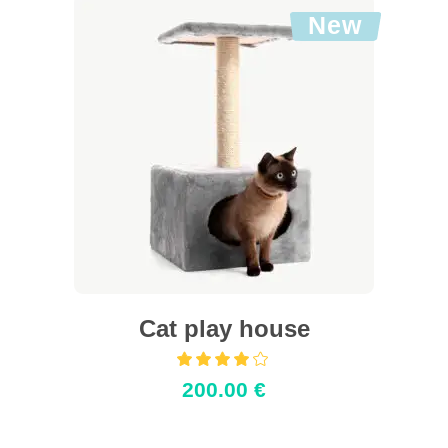
New
Afegeix a la cistella
Cat play house
Puntuat
amb
200.00
€
4.00
de 5