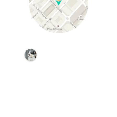
C
L
Í
N
I
C
A
V
E
T
E