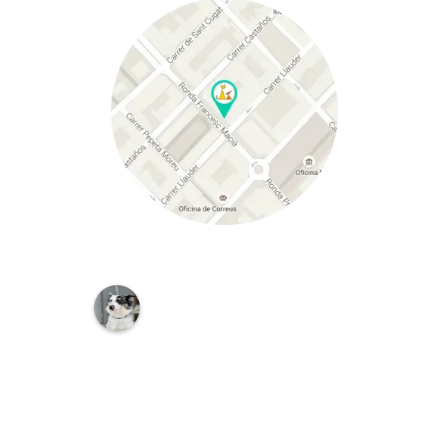
C
L
Í
N
I
C
A