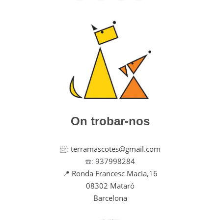
On trobar-nos
📨:
terramascotes@gmail.com
☎️:
937998284
📍 Ronda Francesc Macia,16
08302 Mataró
Barcelona