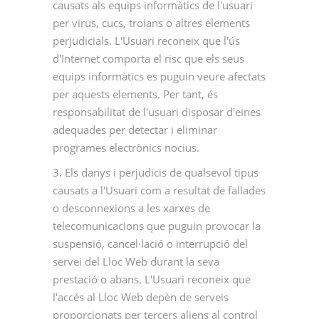
causats als equips informàtics de l'usuari
per virus, cucs, troians o altres elements
perjudicials. L'Usuari reconeix que l'ús
d'Internet comporta el risc que els seus
equips informàtics es puguin veure afectats
per aquests elements. Per tant, és
responsabilitat de l'usuari disposar d'eines
adequades per detectar i eliminar
programes electrònics nocius.
3. Els danys i perjudicis de qualsevol tipus
causats a l'Usuari com a resultat de fallades
o desconnexions a les xarxes de
telecomunicacions que puguin provocar la
suspensió, cancel·lació o interrupció del
servei del Lloc Web durant la seva
prestació o abans. L'Usuari reconeix que
l'accés al Lloc Web depèn de serveis
proporcionats per tercers aliens al control