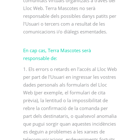
comunitats virtuals organitzats a través del
Lloc Web. Terra Mascotes no serà
responsable dels possibles danys patits per
l'Usuari o tercers com a resultat de les
comunicacions i/o diàlegs esmentades.
En cap cas, Terra Mascotes serà
responsable de:
1. Els errors o retards en l'accés al Lloc Web
per part de l'Usuari en ingressar les vostres
dades personals als formularis del Lloc
Web (per exemple, el formulari de cita
prèvia), la lentitud o la impossibilitat de
rebre la confirmació de la comanda per
part dels destinataris, o qualsevol anomalia
que pugui sorgir quan aquestes incidències
es deguin a problemes a les xarxes de
telecomunicacions, esdeveniments fortuïts