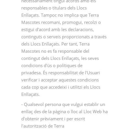
necessàriament tingui acords amb els
responsables o titulars dels Llocs
Enllaçats. Tampoc no implica que Terra
Mascotes recomani, promogui, recolzi o
estigui d'acord amb les declaracions,
continguts o serveis proporcionats a través
dels Llocs Enllaçats. Per tant, Terra
Mascotes no es fa responsable del
contingut dels Llocs Enllaçats, les seves
condicions d'ús o polítiques de
privadesa. És responsabilitat de l'Usuari
verificar i acceptar aquestes condicions
cada cop que accedeixi i utilitzi els Llocs
Enllaçats.
- Qualsevol persona que vulgui establir un
enllaç des de la pàgina o lloc al Lloc Web ha
d'obtenir prèviament i per escrit
l'autorització de Terra