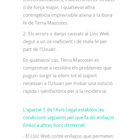
o de força major, i qualsevol altra
contingència imprevisible aliena a la bona
fe de Terra Mascotes.
2. Els errors o danys causats al Lloc Web
degut a un ús ineficient i de mala fe per
part de l'Usuari.
En qualsevol cas, Terra Mascotes es
compromet a resoldre els problemes que
puguin sorgir ia oferir tot el suport
necessari a l'Usuari per trobar una solució
ràpida i satisfactòria per a la incidència.
L'apartat 5 de l'Avís Legal estableix les
condicions següents pel que fa als enllaços
(links) a altres llocs d'Internet:
- El Lloc Web conté enllaços que permeten