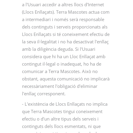
a l'Usuari accedir a altres llocs d'Internet
(Llocs Enllaçats). Terra Mascotes actua com
a intermediari i només serà responsable
dels continguts i serveis proporcionats als
Llocs Enllaçats si té coneixement efectiu de
la seva il·legalitat i no ha desactivat l'enllaç
amb la diligència deguda. Si l'Usuari
considera que hi ha un Lloc Enllaçat amb
contingut il·legal o inadequat, ho ha de
comunicar a Terra Mascotes. Això no
obstant, aquesta comunicació no implicarà
necessàriament l'obligació d'eliminar
l'enllaç corresponent.
- L'existència de Llocs Enllaçats no implica
que Terra Mascotes tingui coneixement
efectiu o d'un altre tipus dels serveis i
continguts dels llocs esmentats, ni que