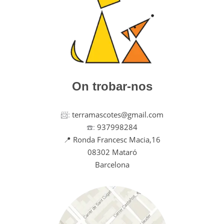
On trobar-nos
📨:
terramascotes@gmail.com
☎️:
937998284
📍 Ronda Francesc Macia,16
08302 Mataró
Barcelona