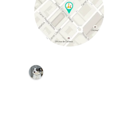
C
L
Í
N
I
C
A
V
E
T