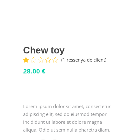
Chew toy
(
1
ressenya de client)
Valorat
1
1.00
28.00
€
sobre
5
en
funció
d'
valoració
de
Lorem ipsum dolor sit amet, consectetur
client
adipiscing elit, sed do eiusmod tempor
incididunt ut labore et dolore magna
aliqua. Odio ut sem nulla pharetra diam.