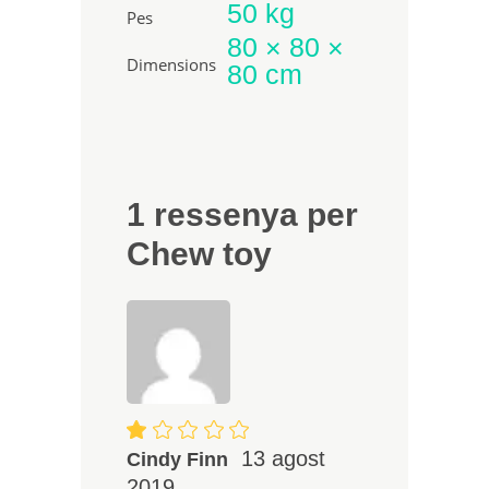
50 kg
Pes
80 × 80 ×
Dimensions
80 cm
1 ressenya per
Chew toy
Puntuat
amb
13 agost
Cindy Finn
1
2019
de