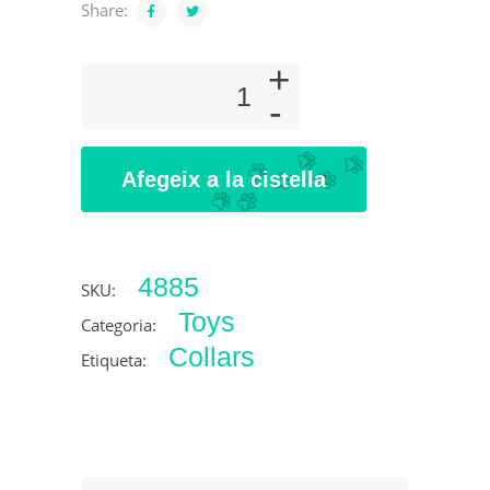
Share:
+
Chew
-
toy
quantity
Afegeix a la cistella
4885
SKU:
Toys
Categoria:
Collars
Etiqueta: