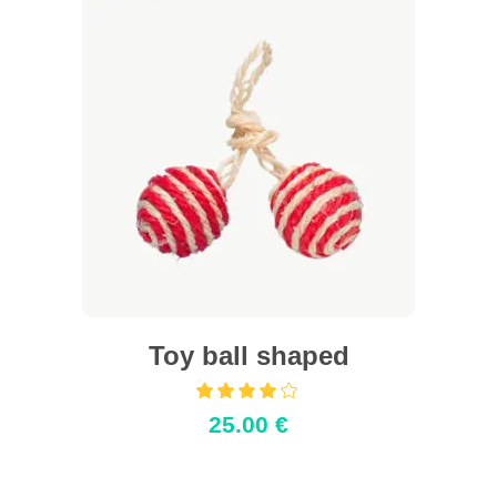
Afegeix a la cistella
Toy ball shaped
Puntuat
amb
25.00
€
4.00
de 5